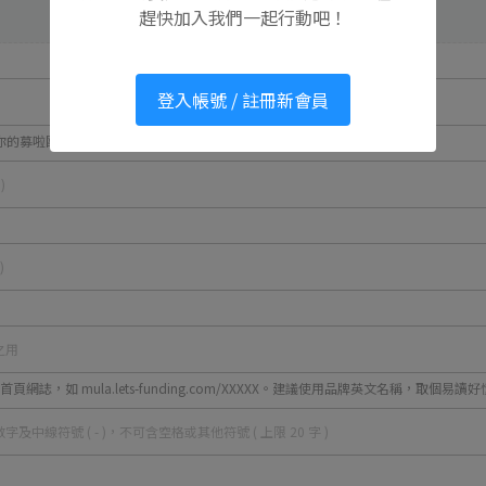
趕快加入我們一起行動吧！
登入帳號 / 註冊新會員
為你的募啦團隊名稱，取個易讀好懂的品牌名稱吧。 )
網誌，如 mula.lets-funding.com/XXXXX。建議使用品牌英文名稱，取個易讀