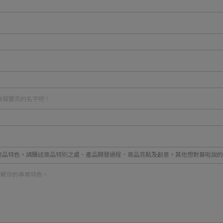
和商品特色。請簡述商品特別之處、產品開發過程、商品亮點及創意。其他想對募啦說的