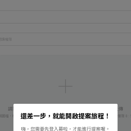
請點擊或拖曳 PNG / JPG / JPEG 圖檔至此區域進行上傳
還差一步，就能開啟提案旅程！
檔，格式支援：PNG / JPG / JPEG ，圖片尺寸建議 ≥ 1024×640 ( 比例僅限 8 : 5
嗨，您需要先登入募啦，才能進行提案喔。