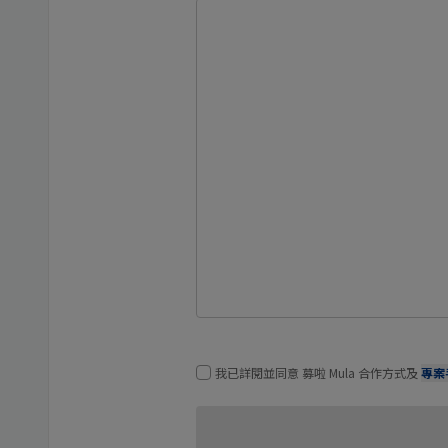
我已詳閱並同意 募啦 Mula 合作方式及
專案