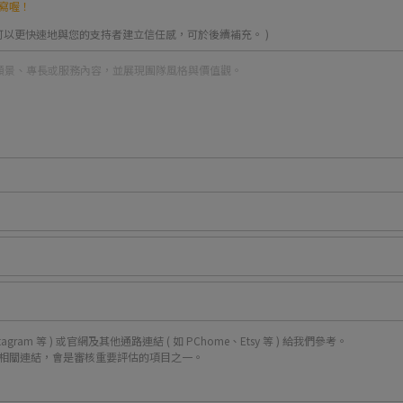
寫喔！
可以更快速地與您的支持者建立信任感，可於後續補充。 )
agram 等 ) 或官網及其他通路連結 ( 如 PChome、Etsy 等 ) 給我們參考。
相關連結，會是審核重要評估的項目之一。