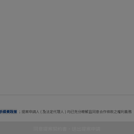
手續費政策
；提案申請人 ( 及法定代理人 ) 均已充分暸解且同意合作條款之權利義務
同意提案契約書，送出提案申請