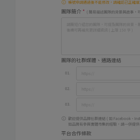
帳號申請通過後不能修改，請確認已正確填
團隊簡介
*
( 簡易描述團隊的背景與故事，
團隊的社群媒體、通路連結
01.
02.
03.
歡迎提供品牌社群連結 ( 如 Facebook、Inst
如品牌有參與實體市集的經驗，請一併提供
平台合作條款